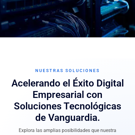
Soluciones
Tecnológicas confiables
NUESTRAS SOLUCIONES
Acelerando el Éxito Digital
Ofrecemos herramientas y metodologías que
mejoran la productividad, la eficiencia y la
Empresarial con
competitividad de las empresas en un mundo cada
vez más digitalizado.
Soluciones Tecnológicas
de Vanguardia.
Contáctanos
Explora las amplias posibilidades que nuestra