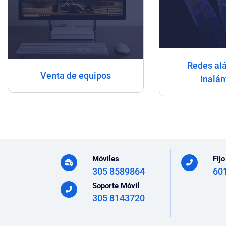
Redes al
Venta de equipos
inalá
Móviles
Fijo
305 8589864
60
Soporte Móvil
305 8143720