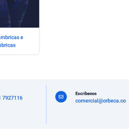
ámbricas e
mbricas
Escribenos
1 7927116
comercial@orbeca.co