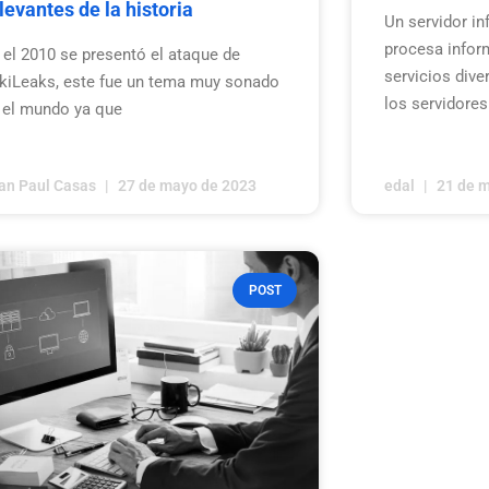
levantes de la historia
Un servidor i
procesa infor
 el 2010 se presentó el ataque de
servicios dive
kiLeaks, este fue un tema muy sonado
los servidor
 el mundo ya que
an Paul Casas
27 de mayo de 2023
edal
21 de m
POST