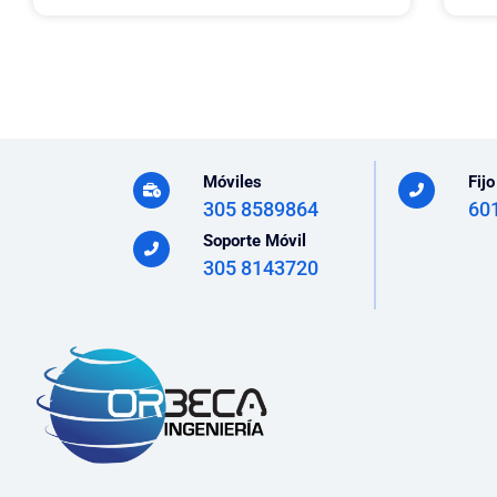
Móviles
Fijo
305 8589864
60
Soporte Móvil
305 8143720