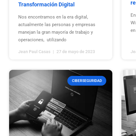
re
Transformación Digital
En
Nos encontramos en la era digital,
Wi
actualmente las personas y empresas
en
manejan la gran mayoría de trabajo y
operaciones, utilizando
Jean Paul Casas
27 de mayo de 2023
Je
CIBERSEGURIDAD