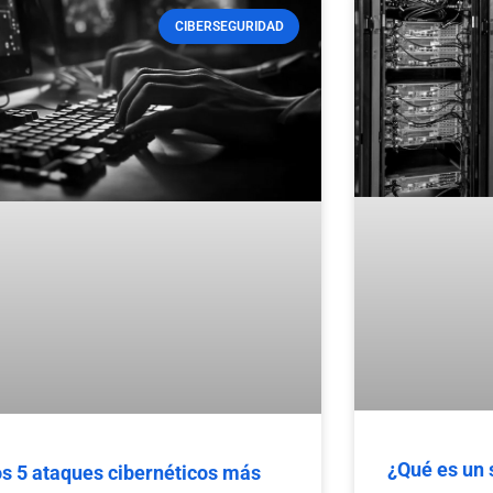
CIBERSEGURIDAD
¿Qué es un 
s 5 ataques cibernéticos más